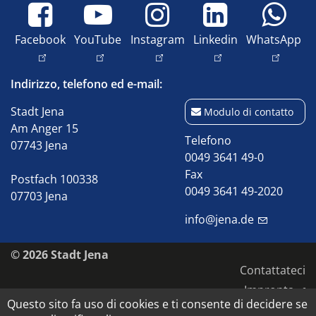
Facebook
YouTube
Instagram
Linkedin
WhatsApp
Indirizzo, telefono ed e-mail:
Stadt Jena
Modulo di contatto
Am Anger 15
Telefono
07743 Jena
0049 3641 49-0
Fax
Postfach 100338
0049 3641 49-2020
07703 Jena
info@jena.de
© 2026 Stadt Jena
Contattateci
Impronta
Questo sito fa uso di cookies e ti consente di decidere se
Accessibilità