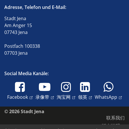
Adresse, Telefon und E-Mail:
Stadt Jena
Am Anger 15
07743 Jena
Postfach 100338
07703 Jena
Social Media Kanäle:
Facebook
录像带
淘宝网
领英
WhatsApp
© 2026 Stadt Jena
联系我们
版本说明