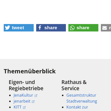
tweet
share
share
Themenüberblick
Eigen- und
Rathaus &
Regiebetriebe
Service
JenaKultur
Gesamtstruktur
jenarbeit
Stadtverwaltung
KITT
Kontakt zur