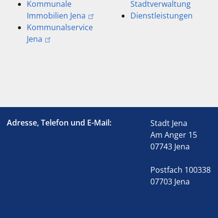
Kommunale
Stadtverwaltung
Immobilien Jena
Dienstleistungen
Kommunalservice
Jena
Adresse, Telefon und E-Mail:
Stadt Jena
Am Anger 15
07743 Jena
Postfach 100338
07703 Jena