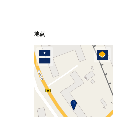
地点
+
–