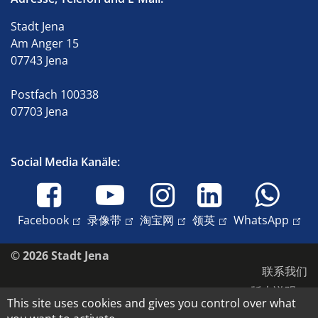
Stadt Jena
Am Anger 15
07743 Jena
Postfach 100338
07703 Jena
Social Media Kanäle:
Facebook
录像带
淘宝网
领英
WhatsApp
© 2026 Stadt Jena
联系我们
版本说明
This site uses cookies and gives you control over what
无障碍环境