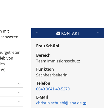
n mit
KONTAKT
u schweren
Frau Schübl
aufgetreten.
Bereich
ieb von
Team Immissionsschutz
des-
Funktion
hV).
Sachbearbeiterin
Telefon
0049 3641 49-5270
E-Mail
christin.schuebl@jena.de