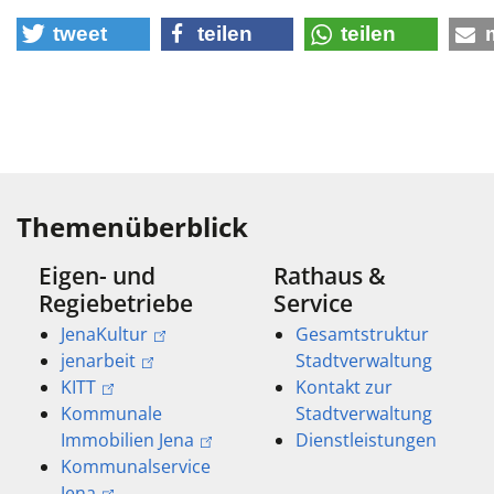
tweet
teilen
teilen
Themenüberblick
Eigen- und
Rathaus &
Regiebetriebe
Service
JenaKultur
Gesamtstruktur
jenarbeit
Stadtverwaltung
KITT
Kontakt zur
Kommunale
Stadtverwaltung
Immobilien Jena
Dienstleistungen
Kommunalservice
Jena