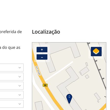
Localização
preferida de
a do que as
+
–