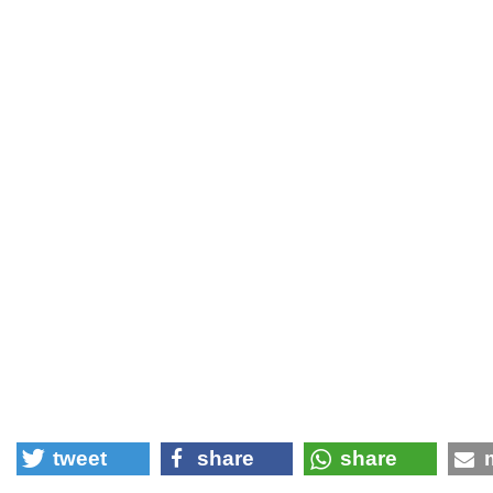
tweet
share
share