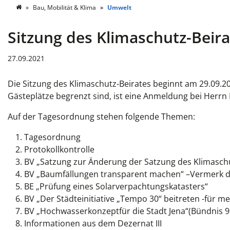
Bau, Mobilität & Klima
Umwelt
Sitzung des Klimaschutz-Beira
27.09.2021
Die Sitzung des Klimaschutz-Beirates beginnt am 29.09.20
Gästeplätze begrenzt sind, ist eine Anmeldung bei Herrn
Auf der Tagesordnung stehen folgende Themen:
Tagesordnung
Protokollkontrolle
BV
„
Satzung zur Ä
nderung der Satzung des
Klimasch
B
V
„
B
a
um
fällungen transparent machen
“
–
Vermerk 
BE
„
Prüfung eines
Solarverpachtungskataster
s
“
BV
„
Der Städteinitiative
„
Tempo
30“
beitreten
-
für me
BV
„
Hochwasser
konzept
für die Stadt Jena
“
(Bündnis 
Informationen aus dem Dezernat
III