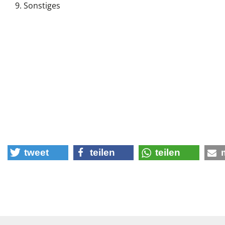
Sonstiges
tweet
teilen
teilen