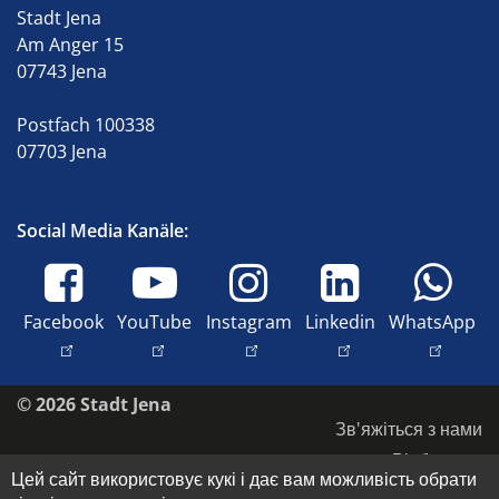
Stadt Jena
Am Anger 15
07743 Jena
Postfach 100338
07703 Jena
Social Media Kanäle:
Facebook
YouTube
Instagram
Linkedin
WhatsApp
© 2026 Stadt Jena
Зв'яжіться з нами
Відбиток
Цей сайт використовує кукі і дає вам можливість обрати
Доступність