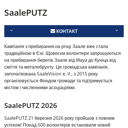
SaalePUTZ
КОНТАКТ
Кампанія з прибирання на річці Заале вже стала
традиційною в Єні. Щовесни волонтери запрошуються
на прибирання берегів Заале від Мауа до Куніца від
сміття та металобрухту. Ця громадська кампанія,
започаткована SaaleVision e. V., з 2015 року
організовується Фондом громади та підтримується
містом і численними асоціаціями.
SaalePUTZ 2026
SaalePUTZ 21 березня 2026 року пройшов з повним
успіхом! Понад 500 волонтерів встановили новий