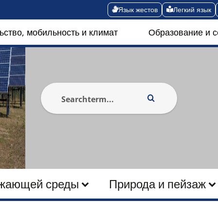
Язык жестов
Легкий язык
ьство, мобильность и климат
Образование и 
ужающей среды
Природа и пейзаж