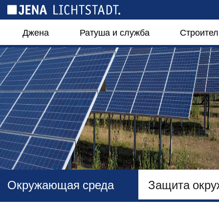
Панель управления cookies
Джена
Ратуша и служба
Строител
Окружающая среда
Защита окр