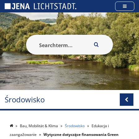
Panel zarządzania plikami cookies
Środowisko
Bau, Mobilität & Klima
Środowisko
Edukacja i
zaangażowanie
Wytyczne dotyczące finansowania Green