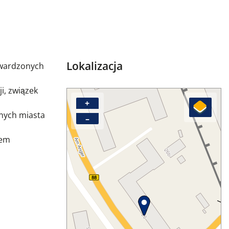
Lokalizacja
utwardzonych
i, związek
+
nych miasta
–
lem