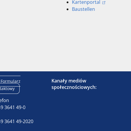
Kartenportal
Baustellen
Kanały mediów
Formularz
społecznościowych:
taktowy
efon
9 3641 49-0
x
9 3641 49-2020