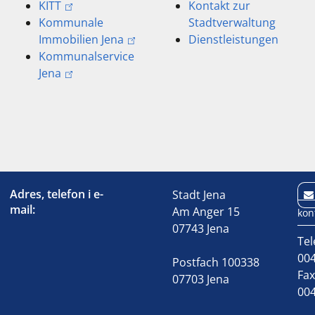
KITT
Kontakt zur
Kommunale
Stadtverwaltung
Immobilien Jena
Dienstleistungen
Kommunalservice
Jena
Adres, telefon i e-
Stadt Jena
mail:
Am Anger 15
kon
07743 Jena
Tel
004
Postfach 100338
Fa
07703 Jena
004