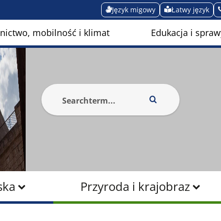
Język migowy
Łatwy język
ictwo, mobilność i klimat
Edukacja i spraw
ska
Przyroda i krajobraz