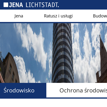
Panel zarządzania plikami cookies
Jena
Ratusz i usługi
Budown
Środowisko
Ochrona środowi