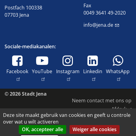
Fax
Postfach 100338
0049 3641 49-2020
07703 Jena
info@jena.de
Sociale-mediakanalen:
Facebook
YouTube
Instagram
Linkedin
WhatsApp
© 2026 Stadt Jena
Neem contact met ons op
Afdruk
Deze site maakt gebruik van cookies en geeft u controle
Toegankelijkheid
over wat u wilt activeren
Gegevensbescherming
OK, accepteer alle
Weiger alle cookies
Auteursrecht en beeldrechten